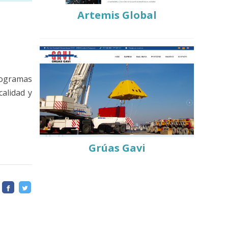
Artemis Global
rogramas
alidad y
Grúas Gavi