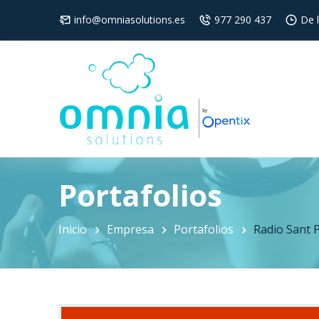
info@omniasolutions.es
977 290 437
De 
Portafolios
Inicio
Empresa
Portafolios
Radio Sant P